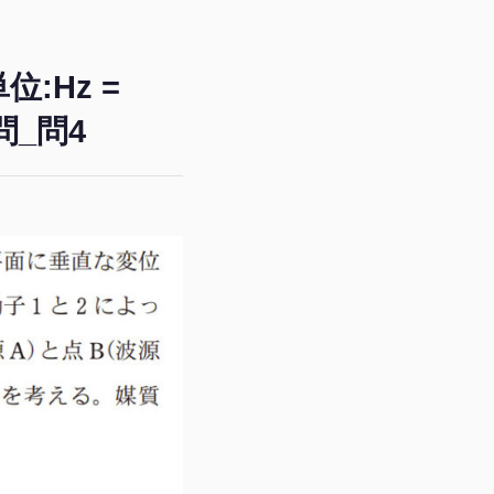
:Hz =
問_問4