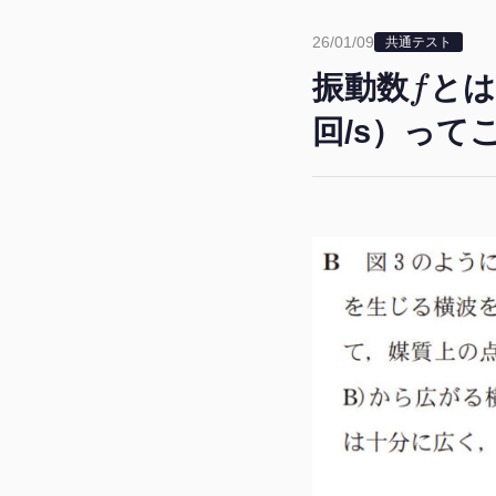
26/01/09
共通テスト
f
振動数
とは
回/s）ってこ