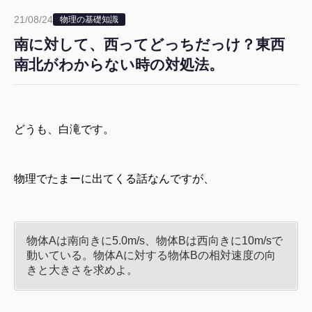
21/08/24
物理の基礎知識
南に対して、西ってどっちだっけ？東西
南北がわからない時の対処法。
どうも、白滝です。
物理でたまーに出てくる話なんですが、
物体
A
は南向きに
5.0m/s
、物体
B
は西向きに
10m/s
で
動いている。物体
A
に対する物体
B
の相対速度の向
きと大きさを求めよ。